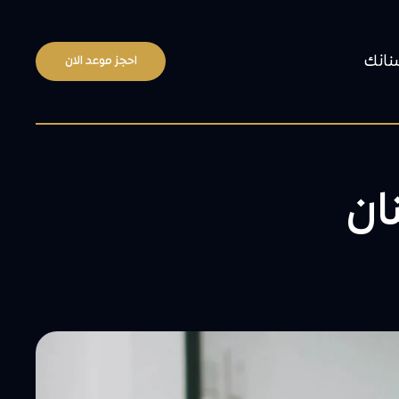
نانك
احجز موعد الان