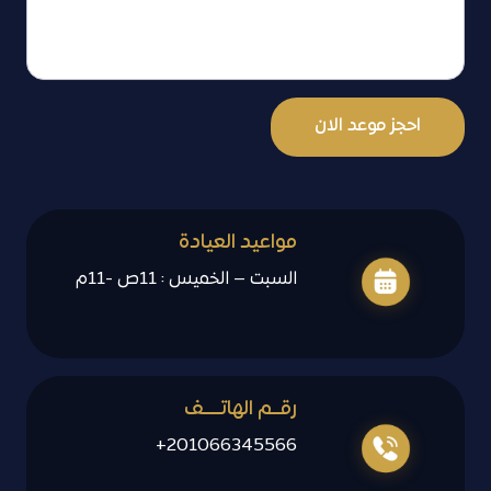
احجز موعد الان
مواعيد العيادة
السبت – الخميس : 11ص -11م
رقــم الهاتــــف
201066345566+