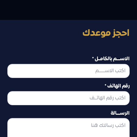
قراءة المزيد
احجز موعدك
الاســــم بالكامــل *
رقم الهاتف *
الرســــالة