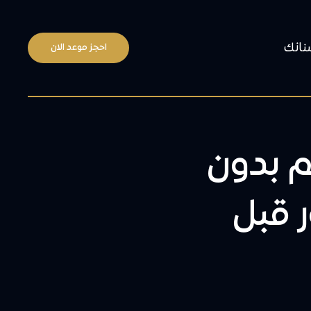
نانك
احجز موعد الان
م بدون
ر قبل