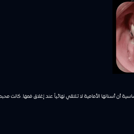
ة و4 أشهر) وشكواها الأساسية أن أسنانها الأمامية لا تلتقي نهائياً عند إغلاق فمه