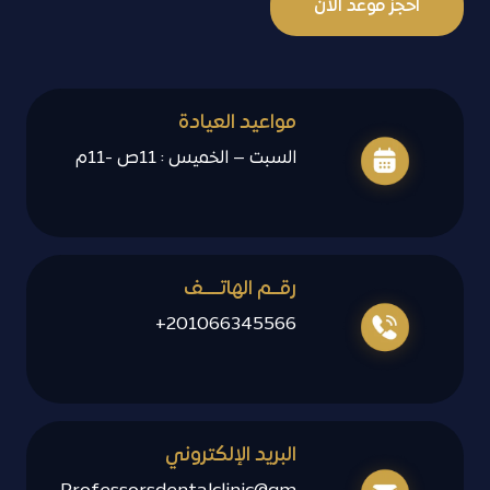
احجز موعد الان
مواعيد العيادة
السبت – الخميس : 11ص -11م
رقــم الهاتــــف
201066345566+
البريد الإلكتروني