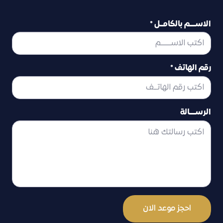
الاســــم بالكامــل *
رقم الهاتف *
الرســــالة
احجز موعد الان