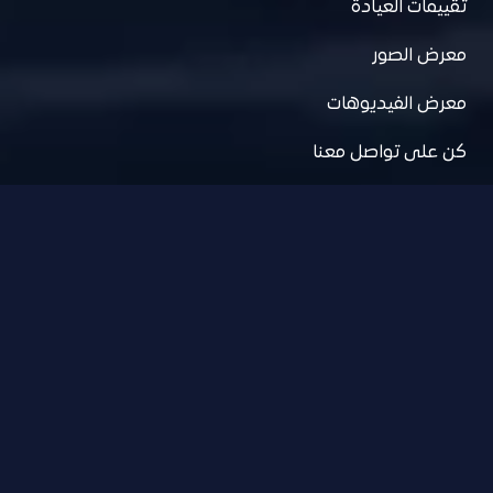
تقييمات العيادة
معرض الصور
معرض الفيديوهات
كن على تواصل معنا
للتواصل
المواعيـــــــد
السبت – الخميس : 11ص -11م
رقم الهاتــف
+201066345566
العنوان
الشيخ زايد – محور 26 يوليو – توين تاور –