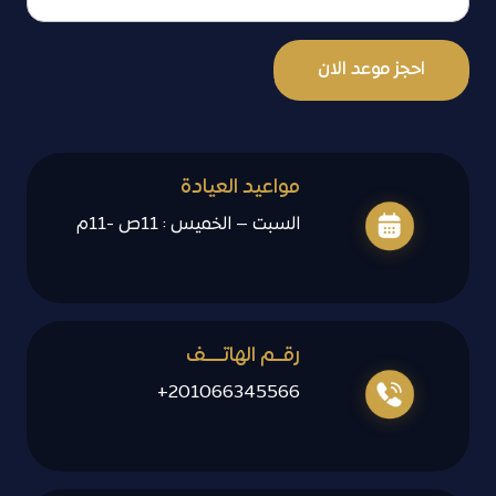
احجز موعد الان
مواعيد العيادة
السبت – الخميس : 11ص -11م
رقــم الهاتــــف
201066345566+