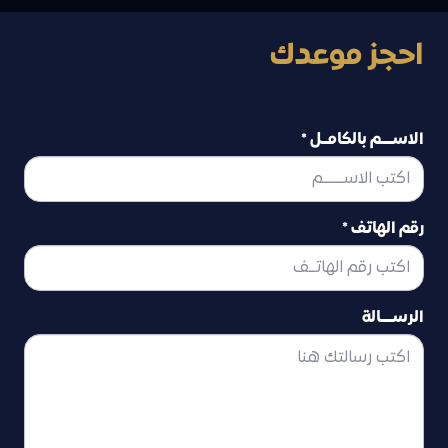
احجز موعدك
الاســــم بالكامــل *
رقم الهاتف *
الرســــالة