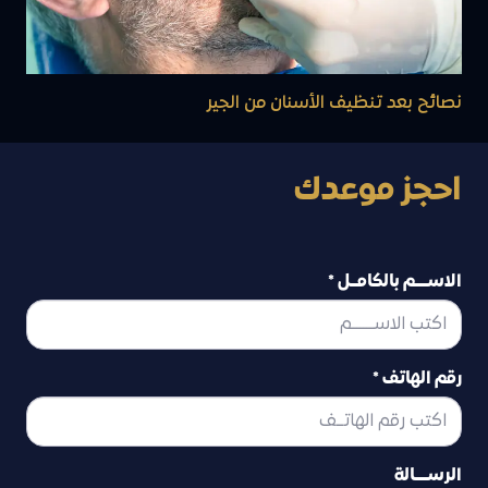
نصائح بعد تنظيف الأسنان من الجير
احجز موعدك
الاســــم بالكامــل *
رقم الهاتف *
الرســــالة