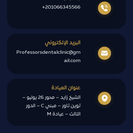
201066345566+
البريد الإلكتروني
Professorsdentalclinic@gm
ail.com
عنوان العيادة
الشيخ زايد – محور 26 يوليو –
توين تاور – مبني C – الدور
الثالث – عيادة M