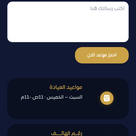
احجز موعد الان
مواعيد العيادة
السبت – الخميس : 11ص -11م
رقــم الهاتــــف