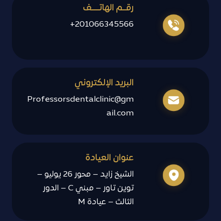
رقــم الهاتــــف
201066345566+
البريد الإلكتروني
Professorsdentalclinic@gm
ail.com
عنوان العيادة
الشيخ زايد – محور 26 يوليو –
توين تاور – مبني C – الدور
الثالث – عيادة M