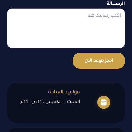
الرســــالة
احجز موعد الان
مواعيد العيادة
السبت – الخميس : 11ص -11م