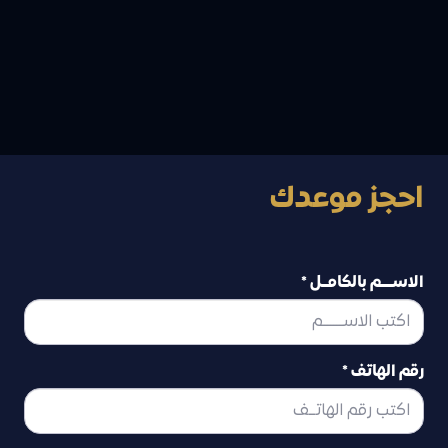
لثتي بتنزف كل ما أغسل سناني وساعات مش بكون قادرة
آكل غير على ناحية واحده هذه الجملة سمعتها عشرات
المرات خلال سنوات عملي كطبيب أسنان، بالإضافة الي جمل
شبيهة. ولكن…
قراءة المزيد
احجز موعدك
الاســــم بالكامــل *
رقم الهاتف *