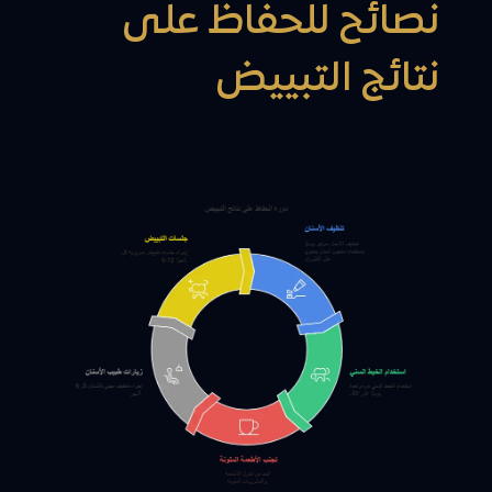
نصائح للحفاظ على
نتائج التبييض