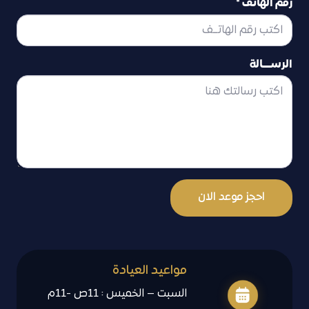
رقم الهاتف *
الرســــالة
احجز موعد الان
مواعيد العيادة
السبت – الخميس : 11ص -11م