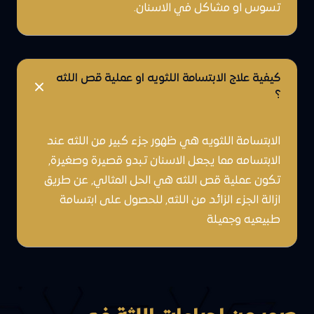
تسوس او مشاكل في الاسنان.
كيفية علاج الابتسامة اللثويه او عملية قص اللثه
؟
الابتسامة اللثويه هي ظهور جزء كبير من اللثه عند
الابتسامه مما يجعل الاسنان تبدو قصيرة وصغيرة,
تكون عملية قص اللثه هي الحل المثالي, عن طريق
ازالة الجزء الزائد من اللثه, للحصول على ابتسامة
طبيعيه وجميلة