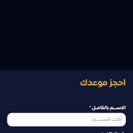
احجز موعدك
الاســــم بالكامــل *