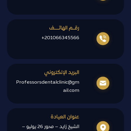
رقــم الهاتــــف
201066345566+
البريد الإلكتروني
Professorsdentalclinic@gm
ail.com
عنوان العيادة
الشيخ زايد – محور 26 يوليو –